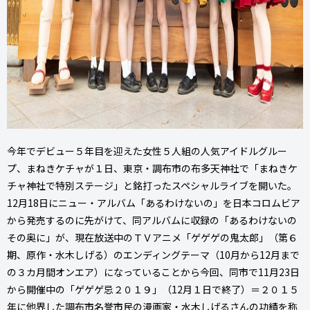
今年でデビュー５年目を迎えた女性５人組の人気アイドルグルー
プ、まねきケチャが１日、東京・調布市の布多天神社で「まねきケ
チャ神社で特別ステージ」と銘打ったスペシャルライブを開いた。
12月18日にニュー・アルバム「あるわけないの」を日本コロムビア
から発売するのに先がけて、同アルバムに収録の「あるわけないの
その奥に」が、現在放送中のＴＶアニメ「ゲゲゲの鬼太郎」（第６
期、原作・水木しげる）のエンディングテーマ（10月から12月まで
の３カ月間オンエア）になっていることから今回、同市で11月23日
から開催中の「ゲゲゲ忌２０１９」（12月１日で終了）＝２０１５
年に他界した調布市名誉市民の漫画家・水木しげるさんの功績を称