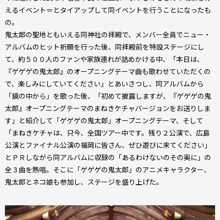
えるイベント＝とタイアップして同イベントを行うことになったも
の。
鬼太郎の聖地ともいえる同神社の拝殿で、メンバー全員でニュー・
アルバムのヒット祈願を行った後、同拝殿前を特設ステージにし
て、約５００人のファンや家族連れが詰めかける中、「本日は、
『ゲゲゲの鬼太郎』のオープニングテーマ曲も歌わせていただくの
で、楽しみにしていてください」とあいさつし、同アルバムから
「鏡の中から」を歌った後、「初めて披露しますが、『ゲゲゲの鬼
太郎』オープニングテーマのまねきケチャバージョンをお送りしま
す」と紹介して「ゲゲゲの鬼太郎」オープニングテーマ、そして
「まねきケチャは、只今、全国ツアー中です。残り２公演で、広島
公演とファイナル公演の福岡に皆さん、ぜひ遊びに来てください」
とＰＲしながら同アルバムに収録の「あるわけないのその奥に」の
全３曲を熱唱。そこに「ゲゲゲの鬼太郎」のアニメキャラクター、
鬼太郎とネコ娘も参加し、ステージを盛り上げた。