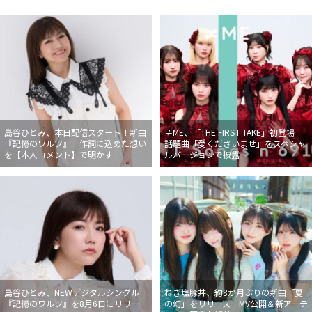
島谷ひとみ、本日配信スタート！新曲
≠ME、「THE FIRST TAKE」初登場
『記憶のワルツ』 作詞に込めた想い
話題曲「愛くださいませ」をスペシャ
を【本人コメント】で明かす
ルバージョンで披露
島谷ひとみ、NEWデジタルシングル
ねぎ塩豚丼、約8か月ぶりの新曲「夏
『記憶のワルツ』を8月6日にリリー
の幻」をリリース MV公開＆新アーテ