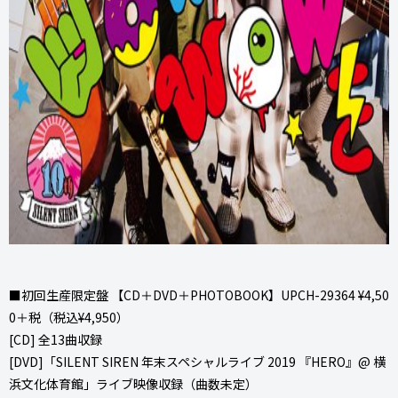
■初回生産限定盤 【CD＋DVD＋PHOTOBOOK】UPCH-29364 ¥4,50
0＋税（税込¥4,950）
[CD] 全13曲収録
[DVD]「SILENT SIREN 年末スペシャルライブ 2019 『HERO』@ 横
浜文化体育館」ライブ映像収録（曲数未定）