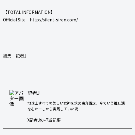
【TOTAL INFORMATION】
Official Site
http://silent-siren.com/
編集 記者J
記者J
地球上すべての美しい女神を求め東奔西走。今でいう推し活
をむかーしから実践していた漢
記者Jの担当記事