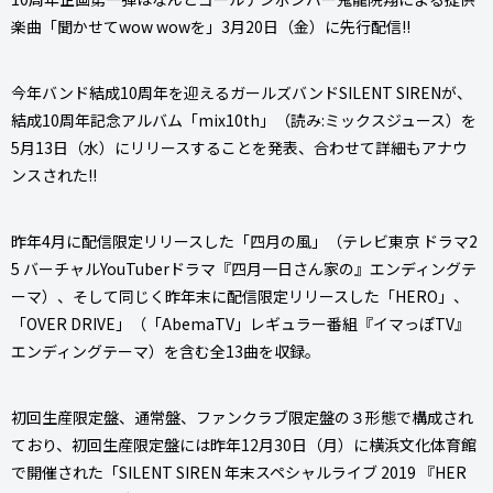
楽曲「聞かせてwow wowを」3月20日（金）に先行配信!!
今年バンド結成10周年を迎えるガールズバンドSILENT SIRENが、
結成10周年記念アルバム「mix10th」（読み:ミックスジュース）を
5月13日（水）にリリースすることを発表、合わせて詳細もアナウ
ンスされた!!
昨年4月に配信限定リリースした「四月の風」（テレビ東京 ドラマ2
5 バーチャルYouTuberドラマ『四月一日さん家の』エンディングテ
ーマ）、そして同じく昨年末に配信限定リリースした「HERO」、
「OVER DRIVE」（「AbemaTV」レギュラー番組『イマっぽTV』
エンディングテーマ）を含む全13曲を収録。
初回生産限定盤、通常盤、ファンクラブ限定盤の３形態で構成され
ており、初回生産限定盤には昨年12月30日（月）に横浜文化体育館
で開催された「SILENT SIREN 年末スペシャルライブ 2019 『HER