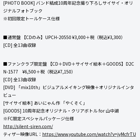
[PHOTO BOOK] バンド結成10周年記念撮り下ろしサイサイ・オリ
ジナルフォトブック
※初回限定トールケース仕様
■通常盤 【CDのみ】UPCH-20550 ¥3,000＋税（税込¥3,300）
[CD] 全13曲収録
■ファンクラブ限定盤 【CD＋DVD＋サイサイ絵本＋GOODS】D2C
N-1577 ¥6,500＋税（税込¥7,150）
[CD] 全13曲収録
[DVD] 「mix10th」ビジュアルメイキング映像＋オリジナルインタ
ビュー
[サイサイ絵本] あいにゃん作 「やくそく」
[GOODS] 10周年記念オリジナル・クリアボトル for 山中湖
※FC限定スペシャルパッケージ仕様
http://silent-siren.com/
ティザー映像URL：
https://www.youtube.com/watch?v=jyMcfrTU