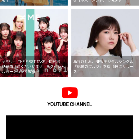
≠ME、「THE FIRST TAKE」初登場
島谷ひとみ、NEWデジタルシングル
話題曲「愛くださいませ」をスペシャ
『記憶のワルツ』を8月6日にリリー
ルバージョンで披露
ス！
YOUTUBE CHANNEL