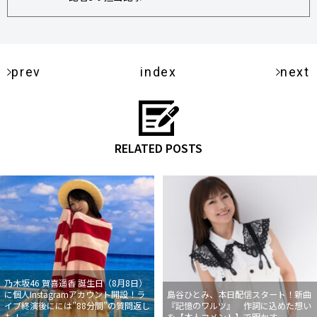
prev
index
next
RELATED POSTS
乃木坂46 賀喜遥香 誕生日（8月8日）
に個人Instagramアカウント開設！ラ
島谷ひとみ、本日配信スタート！新曲
イブ終演後にには”88分間”の質問返し
『記憶のワルツ』 作詞に込めた想い
も！
を【本人コメント】で明かす