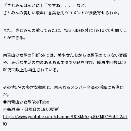
「さとみんほんとに上手ですね．．．」など、
さとみんの美しい歌声に言葉を失うコメントが多数寄せられた。
また、さとみんの歌ってみたは、YouTube以外にTikTokでも聞くこ
とができる。
南青山少女隊のTikTokでは、美少女たちからは想像のできない変顔
や、身近な生活の中のあるあるネタで話題を呼び、総再生回数は12
00万回以上も再生されている。
その他5名の多才な動画と、未来あるメンバー全員の活躍にも注目
だ。
◆南青山少女隊 YouTube
※毎週 金・日曜日の18:00更新
https://www.youtube.com/channel/UCSMr5zpJGZMQ7MuUT2arf
IQ