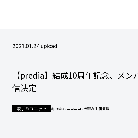
2021.01.24 upload
【predia】結成10周年記念、
信決定
歌手＆ユニット
#predia
#ニコニコ
#掲載＆出演情報