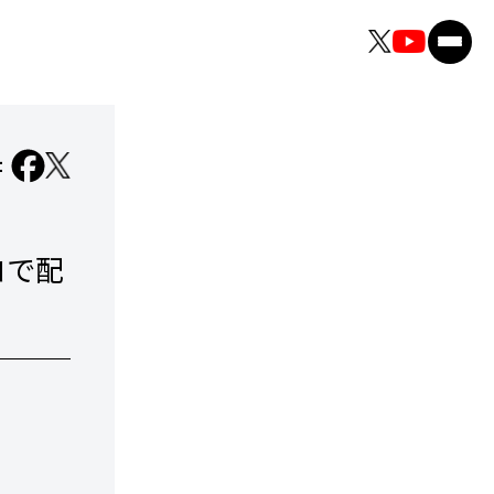
：
コで配