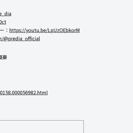
e_dia
0ct
ラー：
https://youtu.be/LpUzOEbkorM
/@predia_official
概要
00158.000056982.html