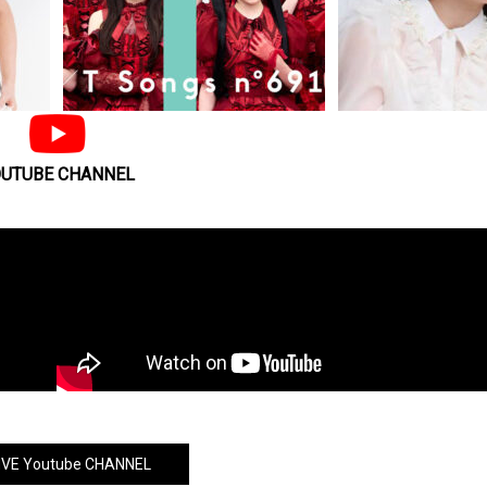
UTUBE CHANNEL
新曲
≠ME、「THE FIRST TAKE」初登場 話
島谷ひとみ、NEWデ
想い
題曲「愛くださいませ」をスペシャルバ
『記憶のワルツ』を8
ージョンで披露
ス！
VE Youtube CHANNEL