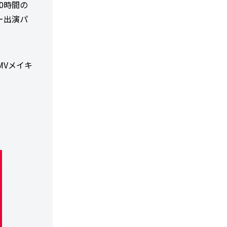
0時間の
ー出演パ
MVメイキ