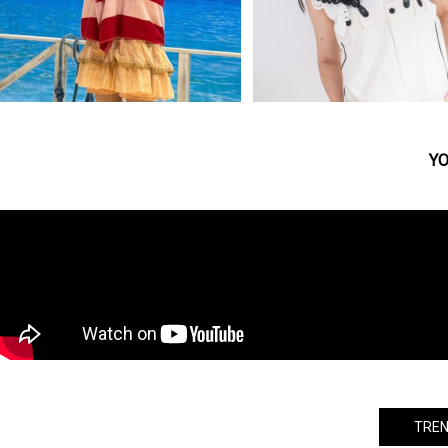
YO
乃木坂46 賀喜遥香 誕生日（8月8日）に
島谷ひとみ、本日配信スタート！
個人Instagramアカウント開設！ライブ
『記憶のワルツ』 作詞に込めた
終演後にには”88分間”の質問返しも！
を【本人コメント】で明かす
TREN