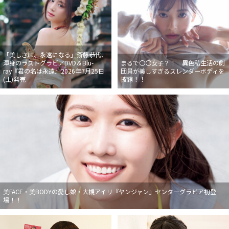
「美しさは、永遠になる」斎藤恭代、
渾身のラストグラビアDVD＆Blu-
まるで〇〇女子？！ 異色私生活の劇
ray『君の名は永遠』2026年7月25日
団員が美しすぎるスレンダーボディを
(土)発売
披露！！
美FACE・美BODYの愛し娘・大槻アイリ『ヤンジャン』センターグラビア初登
場！！