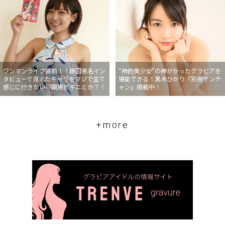
ワンマンライブ直前！！藤田恵名イン
“神的美少女”の神がかったグラビアを
タビューで見えたキャラをマジで生で
堪能できる！黒木ひかり『別冊ヤンチ
感じに行きたい♡眼帯ビキニとか？！
ャン』掲載中！
+more