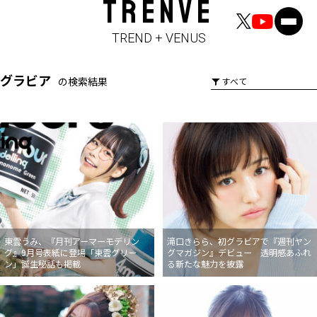
TRENVE
TREND + VENUS
グラビア
の検索結果
東雲うみ、『月刊アーマーモデリン
滝口きらら、初グラビアで『週刊ヤン
グ』9月号表紙に登場「東雲グリー
グマガジン』デビュー 透明感あふれ
ン」誕生秘話も掲載
る新たな魅力を披露