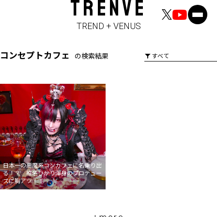
TRENVE
TREND + VENUS
コンセプトカフェ
の検索結果
日本一の悪魔系コンカフェに名乗り出
る！？ 椎名ひかり渾身のプロデュー
スに胸アツ！！