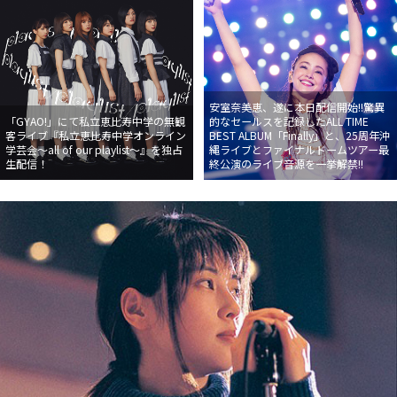
安室奈美恵、遂に本日配信開始!!驚異
「GYAO!」にて私立恵比寿中学の無観
的なセールスを記録したALL TIME
客ライブ『私立恵比寿中学オンライン
BEST ALBUM「Finally」と、25周年沖
学芸会〜all of our playlist〜』を独占
縄ライブとファイナルドームツアー最
生配信！
終公演のライブ音源を一挙解禁!!