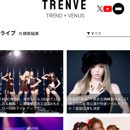
TRENVE
TREND + VENUS
ライブ
の検索結果
BLACKPINK、東京ドーム3daysで16.5
台北が“あゆ”で染まる――浜崎あゆみ、17
万人動員！公演開催記念で全国4大タ
年ぶりの台湾公演が秒速ソールドアウ
ワー同時ライトアップ！
ト！追加公演も決定