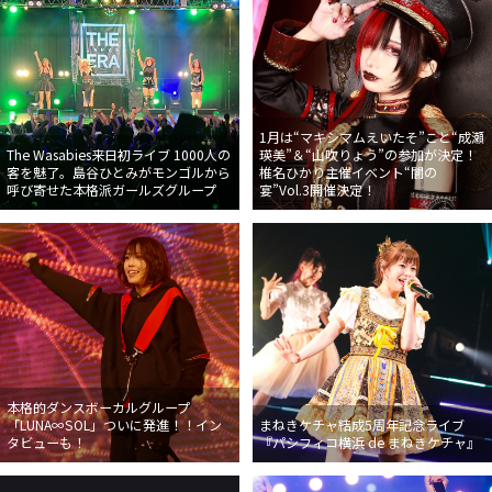
1月は“マキシマムえいたそ”こと“成瀬
The Wasabies来日初ライブ 1000人の
瑛美”＆“山吹りょう”の参加が決定！
客を魅了。島谷ひとみがモンゴルから
椎名ひかり主催イベント“闇の
呼び寄せた本格派ガールズグループ
宴”Vol.3開催決定！
本格的ダンスボーカルグループ
「LUNA∞SOL」ついに発進！！イン
まねきケチャ結成5周年記念ライブ
タビューも！
『パシフィコ横浜 de まねきケチャ』