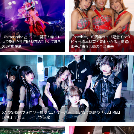
『bitter candy』ツアー開幕！赤ドレ
「sherbet」10周年ライブ記念インタ
スで魅せた生田絵梨花の“甘くてほろ
ビュー橋本梨菜・青山ひかる・河路由
苦い”現在地
希子が語る活動の今と未来
5人のSNS総フォロワー数は711万オーバー！！SNSで話題の「KILLT MELT
LAND」デビューライブが決定！