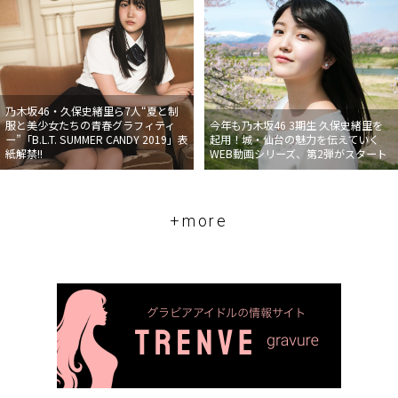
乃木坂46・久保史緒里ら7人“夏と制
服と美少女たちの青春グラフィティ
今年も乃木坂46 3期生 久保史緒里を
ー”「B.L.T. SUMMER CANDY 2019」表
起用！城・仙台の魅力を伝えていく
紙解禁!!
WEB動画シリーズ、第2弾がスタート
+more