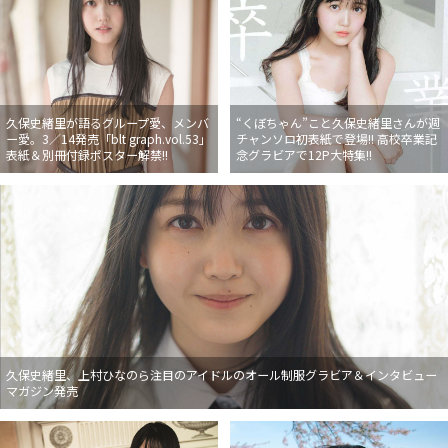
久保史緒里が語るグループ愛、メンバ
“くぼちゃん”こと久保史緒里さんが週
ー愛。3／14発売「blt graph.vol.53」
チャンソロ初表紙で登場!! 高校卒業記
表紙＆別冊付録ポスター解禁!!
念グラビアで12P大特集!!
久保史緒里、上村ひなのら注目のアイドルのオール制服グラビア＆インタビュー
マガジン発売