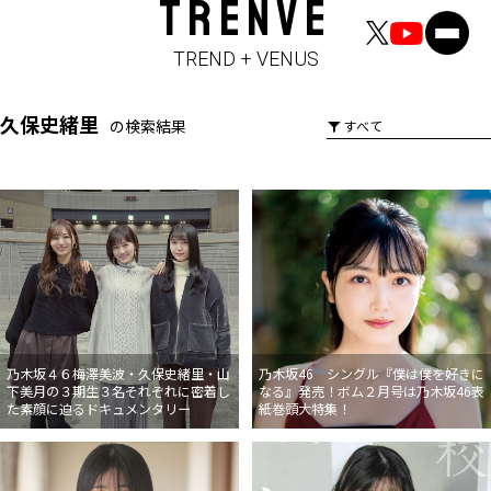
TRENVE
TREND + VENUS
久保史緒里
の検索結果
乃木坂４６梅澤美波・久保史緒里・山
乃木坂46 シングル『僕は僕を好きに
下美月の３期生３名それぞれに密着し
なる』発売！ボム２月号は乃木坂46表
た素顔に迫るドキュメンタリー
紙巻頭大特集！