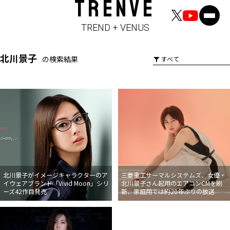
TRENVE
TREND + VENUS
北川景子
の検索結果
北川景子がイメージキャラクターのア
三菱重工サーマルシステムズ、女優・
イウェアブランド「Vivid Moon」シリ
北川景子さん起用のエアコンCMを刷
ーズ42作目発売
新、家庭用では約20年ぶりの放送