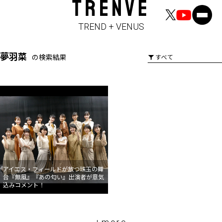
TRENVE
TREND + VENUS
夢羽菜
の検索結果
アイエス・フィールドが放つ珠玉の舞
台『無風』『あの匂い』出演者が意気
込みコメント！