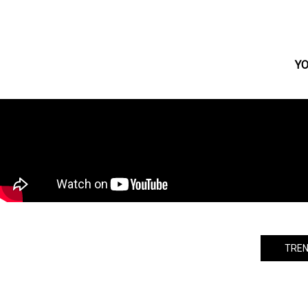
モノクロームの雰囲気に蕩ける「愛」
を小沢まゆが熱演！『ホゾを咬む』公
開！！
YO
TREN