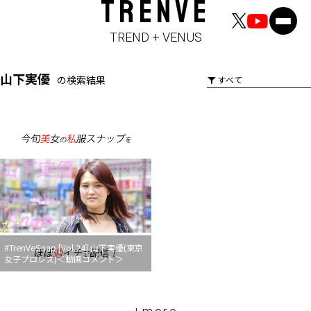
TRENVE
TREND + VENUS
山下実優
の検索結果
#TrenVeSnap [Vol.24] 山下実優(東京
女子プロレス)＜動画コメント＞