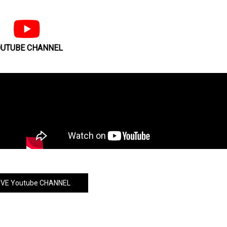
8グル
出メン
UTUBE CHANNEL
VE Youtube CHANNEL