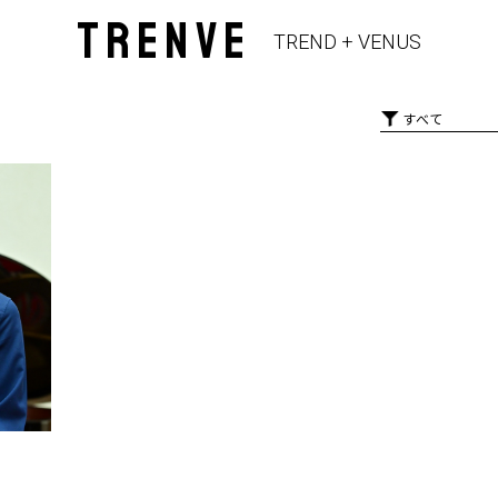
TRENVE
TREND + VENUS
大会連