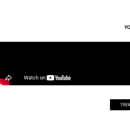
続予選トップ通過！「第2回AKB4
AKB48 56th シングル「サステナブル」
ープ歌唱力No.1決定戦」決勝進
発売記念イベントレポート
バー20人が決定！
YO
TREN