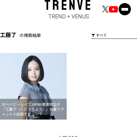
TRENVE
TREND + VENUS
工藤了
の検索結果
元ベイビーレイズJAPAN渡邊璃生が
「工藤了（くどうりょう）」名義でチ
ャット小説家デビュー！