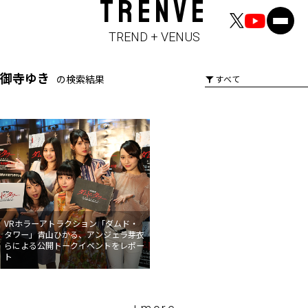
TRENVE
TREND + VENUS
御寺ゆき
の検索結果
VRホラーアトラクション「ダムド・
タワー」青山ひかる、アンジェラ芽衣
らによる公開トークイベントをレポー
ト