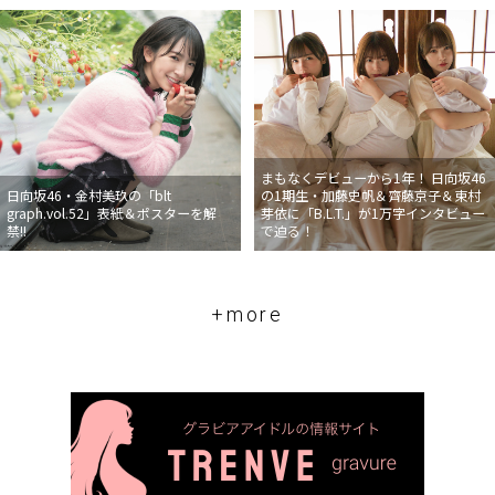
まもなくデビューから1年！ 日向坂46
日向坂46・金村美玖の「blt
の1期生・加藤史帆＆齊藤京子＆東村
graph.vol.52」表紙＆ポスターを解
芽依に「B.L.T.」が1万字インタビュー
禁!!
で迫る！
+more