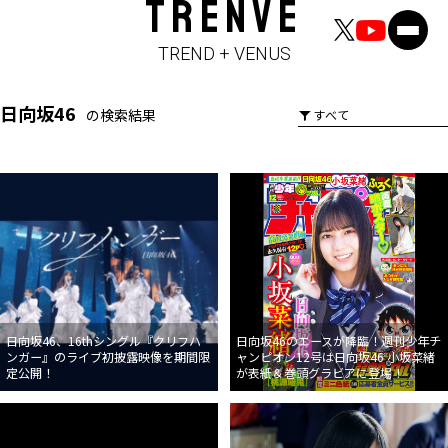
TRENVE
TREND + VENUS
日向坂46
の検索結果
日向坂46、16thシングル『クリフハ
日向坂46のエースが降臨！週刊少年チ
ンガー』のライブ初披露映像を期間限
ャンピオン12号は日向坂46 小坂菜緒
定公開！
が表紙＆巻頭グラビアに登場！