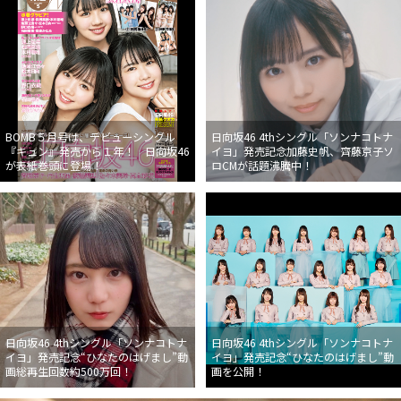
BOMB５月号は、デビューシングル
日向坂46 4thシングル「ソンナコトナ
『キュン』発売から１年！ 日向坂46
イヨ」発売記念加藤史帆、齊藤京子ソ
が表紙巻頭に登場！
ロCMが話題沸騰中！
日向坂46 4thシングル「ソンナコトナ
日向坂46 4thシングル「ソンナコトナ
イヨ」発売記念“ひなたのはげまし”動
イヨ」発売記念“ひなたのはげまし”動
画総再生回数約500万回！
画を公開！