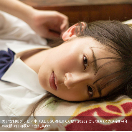
美少女制服グラビア本「B.L.T. SUMMER CANDY 2020」が8/3(月)発売決定!! 今年
の表紙は日向坂46・金村美玖!!