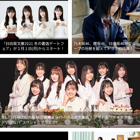
「日向坂文庫2021 冬の書店デートフ
乃木坂46、櫻坂46、日向坂46がグル
ェア」が２月１日(月)からスタート！
ープの垣根を超えてドラマ初共演！
B.L.T.2月号は日向坂46の豪華メンバー10人が大集結！ アザトカワイイすぎる
(!?)“ひなパ”スペシャルグラビア!!