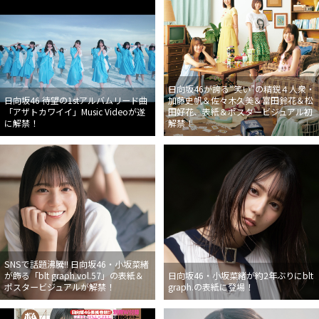
日向坂46が誇る“笑い”の精鋭４人衆・
日向坂46 待望の1stアルバムリード曲
加藤史帆＆佐々木久美＆富田鈴花＆松
「アザトカワイイ」Music Videoが遂
田好花、表紙＆ポスタービジュアル初
に解禁！
解禁！
SNSで話題沸騰!! 日向坂46・小坂菜緒
が飾る「blt graph.vol.57」の表紙＆
日向坂46・小坂菜緒が約2年ぶりにblt
ポスタービジュアルが解禁！
graph.の表紙に登場！