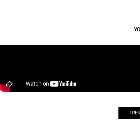
櫻坂46デビュー日発売！ 森田ひかるが
欅坂46・森田ひかるが初登場！ 「b
飾る「blt graph.vol.62」の表紙解禁
graph. vol.58」表紙解禁!!
YO
TREN