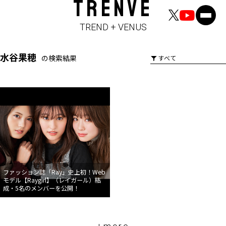
TRENVE
TREND + VENUS
水谷果穂
の検索結果
ファッション誌「Ray」史上初！Web
モデル【Raygirl】（レイガール）結
成・5名のメンバーを公開！