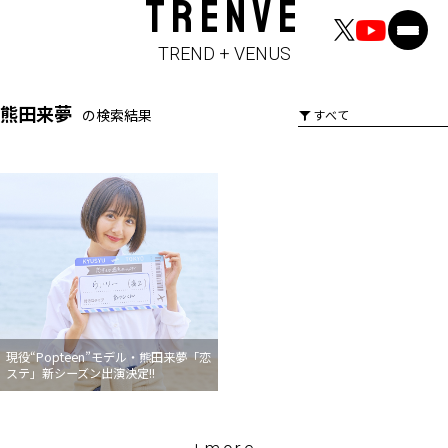
TRENVE
TREND + VENUS
熊田来夢
の検索結果
現役“Popteen”モデル・熊田来夢「恋
ステ」新シーズン出演決定!!