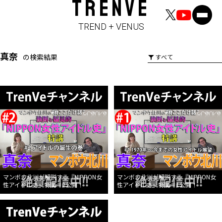
TRENVE
TREND + VENUS
真奈
の検索結果
マンボウ北川が解説する『NIPPON女
マンボウ北川が解説する『NIPPON女
性アイドル史』特講＃2公開！
性アイドル史』特講＃1公開！