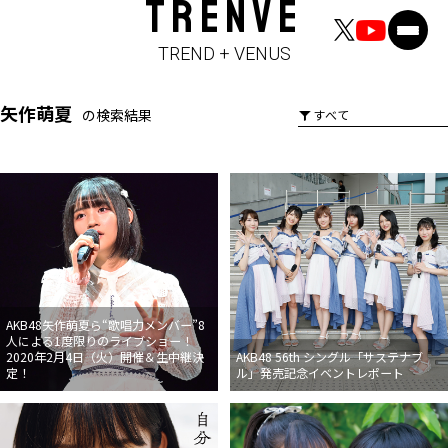
TRENVE
TREND + VENUS
矢作萌夏
の検索結果
AKB48矢作萌夏ら“歌唱力メンバー”8
人による1度限りのライブショー！
2020年2月4日（火）開催＆生中継決
AKB48 56th シングル「サステナブ
定！
ル」発売記念イベントレポート