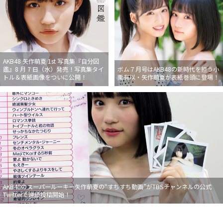
AKB48 矢作萌夏 1st 写真集『自分図
鑑』8 月 7 日（水）発売！写真集タイ
ボム７月号はAKB48の新時代を担う小
トル＆表紙画像をついに公開！
栗有以・矢作萌夏が表紙巻頭に登場！
AKB48のスーパールーキー矢作萌夏の“すちすち動画”がTBSチャンネルの公式
Twitterで連続投稿開始！