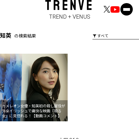
TRENVE
TREND + VENUS
知英
の検索結果
カメレオン女優・知英初の殺し屋役が
スタイリッシュで痛快な映画『殺る
女』に見惚れる！【動画コメント】