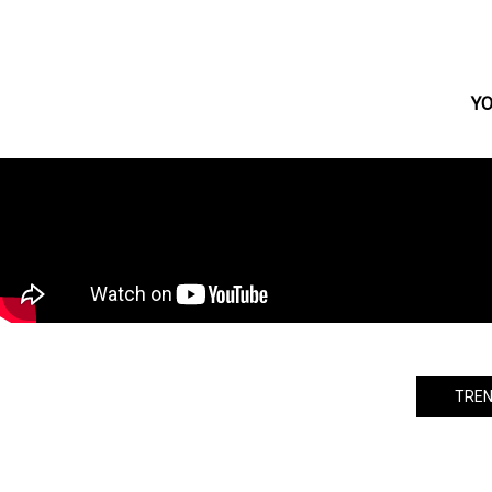
彩香×谷藤海咲、“笑えない世界”の中
に見つけた希望──映画『笑えない世
界でも』初日舞台あいさつレポ
YO
TREN