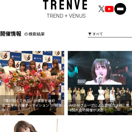
TRENVE
TREND + VENUS
開催情報
の検索結果
『龍が如く７外伝』出演者を決め
る“生キャバ嬢オーディション”が開催
AKB48グループによる歌唱力決戦、第
中！
3回大会の開催が決定！