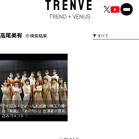
TRENVE
TREND + VENUS
高尾美有
の検索結果
アイエス・フィールドが放つ珠玉の舞
台『無風』『あの匂い』出演者が意気
込みコメント！