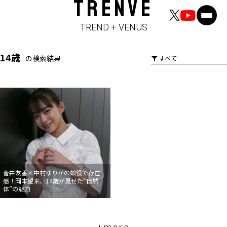
TRENVE
TREND + VENUS
14歳
の検索結果
菅井友香×中村ゆりかの娘役で存在
感！岡本望来、14歳が見せた“自然
体”の魅力