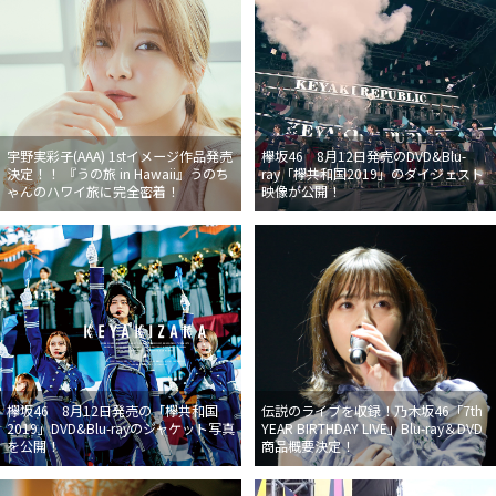
宇野実彩子(AAA) 1stイメージ作品発売
欅坂46 8月12日発売のDVD&Blu-
決定！！ 『うの旅 in Hawaii』うのち
ray「欅共和国2019」のダイジェスト
ゃんのハワイ旅に完全密着！
映像が公開！
欅坂46 8月12日発売の「欅共和国
伝説のライブを収録！乃木坂46「7th
2019」DVD&Blu-rayのジャケット写真
YEAR BIRTHDAY LIVE」Blu-ray＆DVD
を公開！
商品概要決定！