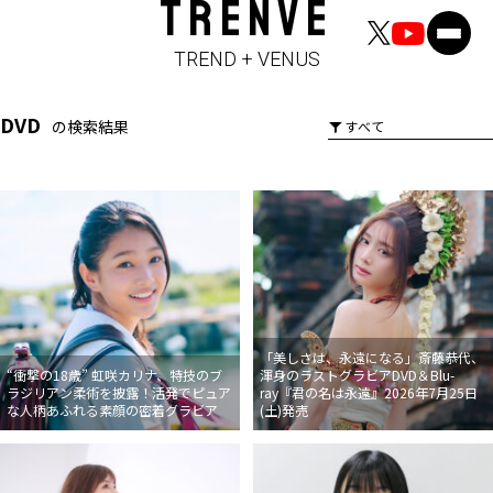
TRENVE
TREND + VENUS
DVD
の検索結果
「美しさは、永遠になる」斎藤恭代、
“衝撃の18歳” 虹咲カリナ、特技のブ
渾身のラストグラビアDVD＆Blu-
ラジリアン柔術を披露！活発でピュア
ray『君の名は永遠』2026年7月25日
な人柄あふれる素顔の密着グラビア
(土)発売