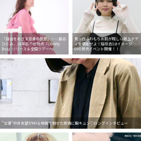
「自由をめざす音楽の旅路」──島谷
真っ白ふわもちお肌が眩しい極上ボデ
ひとみ、26年目の出発点『Liberty
ィを堪能せよ！稲垣杏1stイメージ
Bus』リリース＆全国ツアーへ
DVD発売イベント開催！！
“女優”中井友望がMV＆映画で魅せた表情に胸キュン♡ロングインタビュー