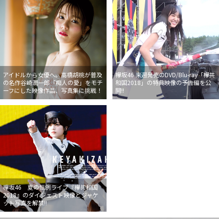
アイドルから女優へ。高橋胡桃が普及
欅坂46 来週発売のDVD/Blu-ray「欅共
の名作谷崎潤一郎「痴人の愛」をモチ
和国2018」の特典映像の予告編を公
ーフにした映像作品、写真集に挑戦！
開!!
欅坂46 夏の恒例ライブ『欅共和国
2018』のダイジェスト映像とジャケ
ット写真を解禁!!