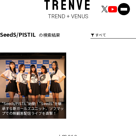
TRENVE
TREND + VENUS
SeedS/PISTIL
の検索結果
“Seeds/PISTIL”始動！“SeedS”を継
承する新ガールズユニット、ソフマッ
プでの無観客配信ライブを直撃！