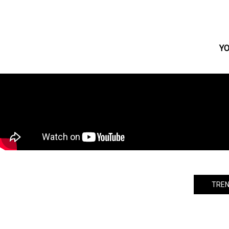
lecca、20周年のその先へ――ニューアルバ
ム『Lovers & Dreamers』発売＆5都市
Zeppツアー決定
YO
TREN