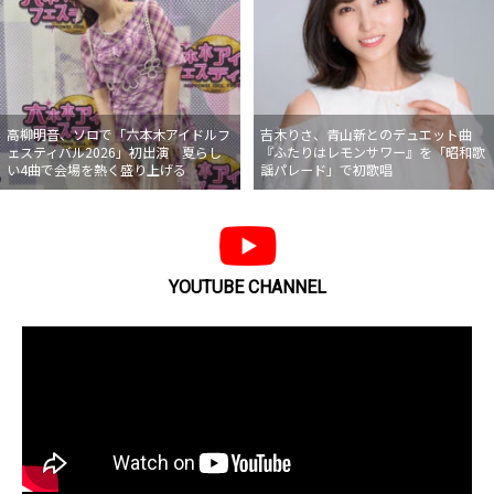
高柳明音、ソロで「六本木アイドルフ
吉木りさ、青山新とのデュエット曲
ェスティバル2026」初出演 夏らし
『ふたりはレモンサワー』を「昭和歌
い4曲で会場を熱く盛り上げる
謡パレード」で初歌唱
YOUTUBE CHANNEL