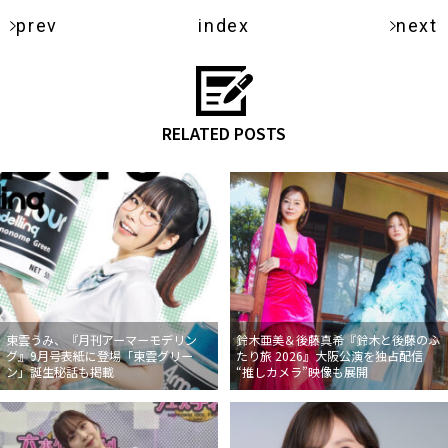
prev
index
next
RELATED POSTS
東雲うみ、『月刊アーマーモデリン
鈴木亜美＆後藤真希『鈴木と後藤のふ
グ』9月号表紙に登場「東雲グリー
たり旅 2026』大阪公演を独占配信
ン」誕生秘話も掲載
“推しカメラ”映像も展開