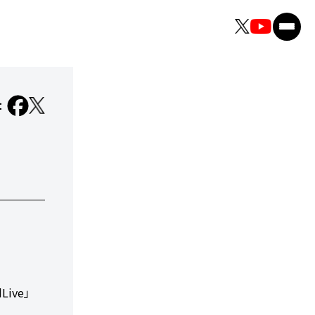
：
ive」