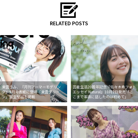
RELATED POSTS
東雲うみ、『月刊アーマーモデリン
芸能生活20周年記念『佐々木希フォト
グ』9月号表紙に登場「東雲グリー
エッセイ Natural』10月2日発売「こ
ン」誕生秘話も掲載
こまで率直に話したのは初めて」