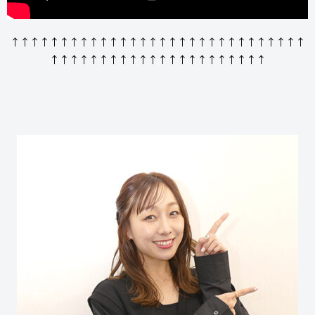
↑↑↑↑↑↑↑↑↑↑↑↑↑↑↑↑↑↑↑↑↑↑↑↑↑↑↑↑↑↑
↑↑↑↑↑↑↑↑↑↑↑↑↑↑↑↑↑↑↑↑↑↑