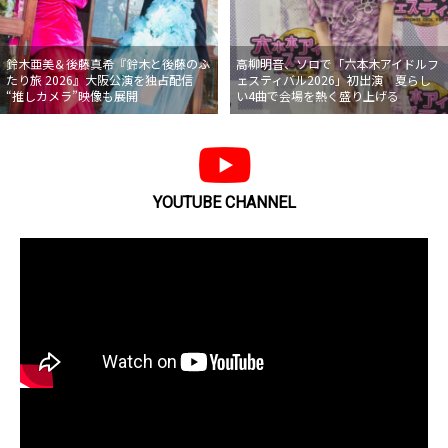
鈴木亜美＆後藤真希『鈴木と後藤のふ
高柳明音、ソロで「六本木アイドルフ
たり旅 2026』大阪公演を独占配信
ェスティバル2026」初出演 夏らし
“推しカメラ”映像も展開
い4曲で会場を熱く盛り上げる
YOUTUBE CHANNEL