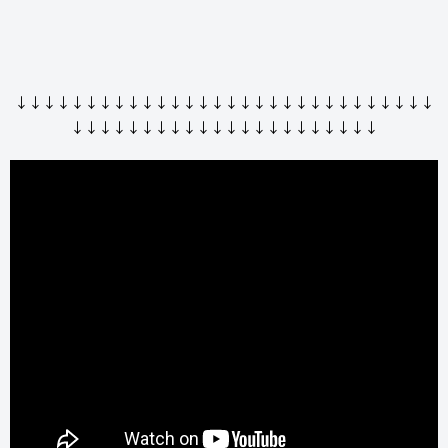
↓↓↓↓↓↓↓↓↓↓↓↓↓↓↓↓↓↓↓↓↓↓↓↓↓↓↓↓↓↓
↓↓↓↓↓↓↓↓↓↓↓↓↓↓↓↓↓↓↓↓↓↓