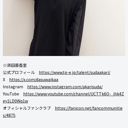
☆須田亜香里
公式プロフィール
https://www.tp-e.jp/talent/sudaakari/
X
https://x.com/dasuwaikaa
Instagram
https://www.instagram.com/akarisuda/
YouTube
https://www.youtube.com/channel/UCTTk6O-_jhk4Z
ey1LD0Wq1w
オフィシャルファンクラブ
https://fanicon.net/fancommunitie
s/4875