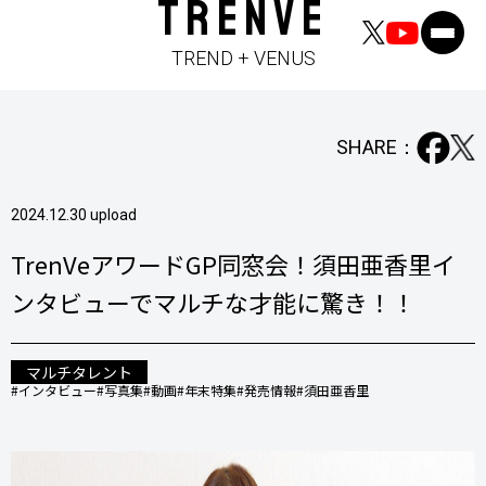
TRENVE
TREND + VENUS
SHARE：
2024.12.30 upload
TrenVeアワードGP同窓会！須田亜香里イ
ンタビューでマルチな才能に驚き！！
マルチタレント
#インタビュー
#写真集
#動画
#年末特集
#発売情報
#須田亜香里