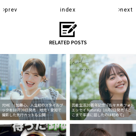
prev
index
next
RELATED POSTS
元ME：I 加藤心、人生初のスタイルブ
芸能生活20周年記念『佐々木希フォト
ックを10月30日発売 地元・愛知で
エッセイ Natural』10月2日発売「こ
撮影した先行カットも公開
こまで率直に話したのは初めて」