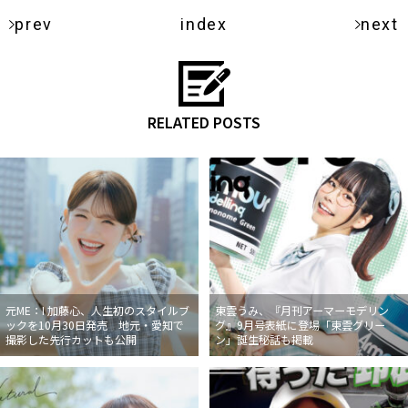
prev
index
next
RELATED POSTS
元ME：I 加藤心、人生初のスタイルブ
東雲うみ、『月刊アーマーモデリン
ックを10月30日発売 地元・愛知で
グ』9月号表紙に登場「東雲グリー
撮影した先行カットも公開
ン」誕生秘話も掲載