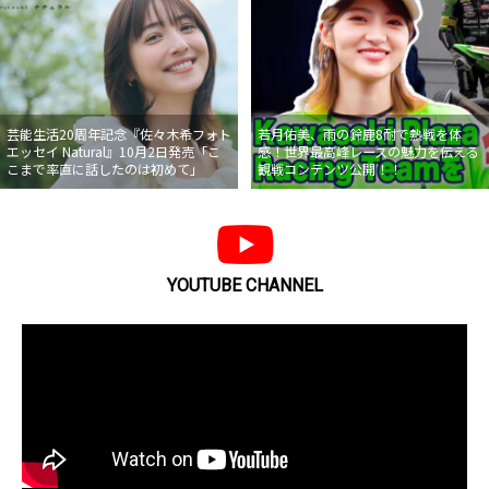
芸能生活20周年記念『佐々木希フォト
若月佑美、雨の鈴鹿8耐で熱戦を体
エッセイ Natural』10月2日発売「こ
感！世界最高峰レースの魅力を伝える
こまで率直に話したのは初めて」
観戦コンテンツ公開！！
YOUTUBE CHANNEL