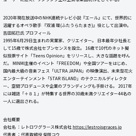
2020年現在放送中のNHK連続テレビ小説『エール』にて、世界的に
活躍するオペラ歌手 『双浦 環(ふたうらたまき)』役として出演中。
吉田拓巳氏 プロフィール
1995年6月29日生まれの実業家、クリエイター。 日本最年少社長と
して15歳で株式会社セブンセンスを設立。 16歳で10代のネット擬
似投票サイト「Teens Opinion」をリリースし、大きな話題を呼ん
だ。 MINMI主催のイベント「FREEDOM」や全国ツアーをはじめ、
国内最大級の音楽フェス「ULTRA JAPAN」の映像演出、未来型花火
エンターテインメント「STAR ISLAND」のテクニカルディレクタ
ー、空間プロデュースや企業のブランディングも手掛ける。 2017年
には雑誌「＋８１」が特集する世界の30歳未満クリエイター44名の
一人に選出される。
会社概要
会社名 ：レトロワグラース株式会社
https://lestroisgraces.jp
代表者 ：代表取締役 柴咲コウ