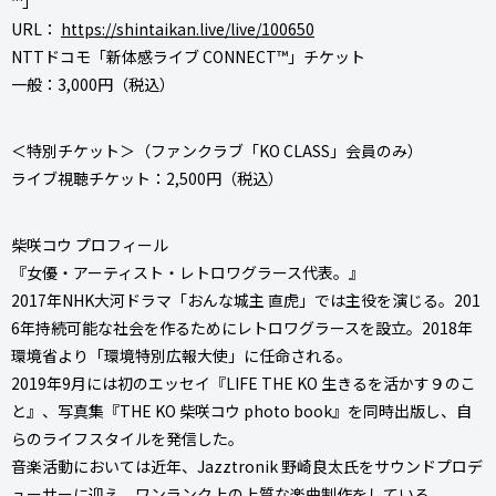
™️」
URL：
https://shintaikan.live/live/100650
NTTドコモ「新体感ライブ CONNECT™️」チケット
一般：3,000円（税込）
＜特別チケット＞（ファンクラブ「KO CLASS」会員のみ）
ライブ視聴チケット：2,500円（税込）
柴咲コウ プロフィール
『女優・アーティスト・レトロワグラース代表。』
2017年NHK大河ドラマ「おんな城主 直虎」では主役を演じる。201
6年持続可能な社会を作るためにレトロワグラースを設立。2018年
環境省より「環境特別広報大使」に任命される。
2019年9月には初のエッセイ『LIFE THE KO 生きるを活かす９のこ
と』、写真集『THE KO 柴咲コウ photo book』を同時出版し、自
らのライフスタイルを発信した。
音楽活動においては近年、Jazztronik 野崎良太氏をサウンドプロデ
ューサーに迎え、ワンランク上の上質な楽曲制作をしている。