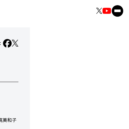
：
の筧美和子