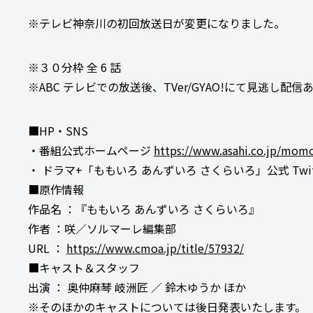
※テレビ神奈川の初回放送日が変更になりました。
※３０分枠 全 6 話
※ABC テレビでの放送後、TVer/GYAO!にて見逃し配信
■HP・SNS
・番組公式ホームページ
https://www.asahi.co.jp/mom
・ ドラマ+「ももいろ あんずいろ さくらいろ」公式 Twit
■原作情報
作品名 ：『ももいろ あんずいろ さくらいろ』
作者 ：咲／ソルマーレ編集部
URL ：
https://www.cmoa.jp/title/57932/
■キャスト＆スタッフ
出演 ： 奥仲麻琴 岐洲匠 ／ 鈴木ゆうか ほか
※そのほかのキャストについては後日発表いたします。