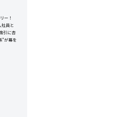
ーリー！
入社員と
強引に杏
係”が幕を