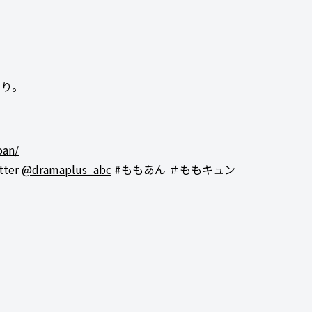
あり。
oan/
ter
@dramaplus_abc
#ももあん ＃ももキュン