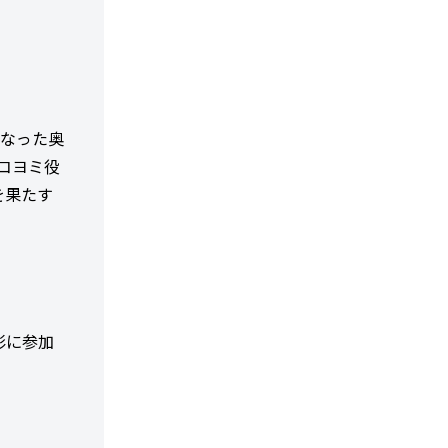
になった奥
・コヨミ役
を果たす
影に参加