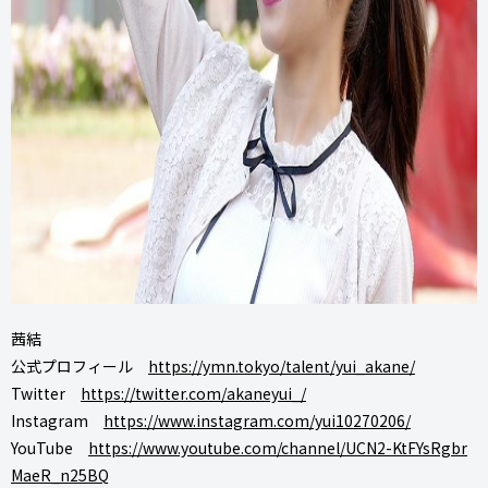
茜結
公式プロフィール
https://ymn.tokyo/talent/yui_akane/
Twitter
https://twitter.com/akaneyui_/
Instagram
https://www.instagram.com/yui10270206/
YouTube
https://www.youtube.com/channel/UCN2-KtFYsRgbr
MaeR_n25BQ