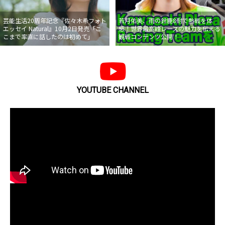
芸能生活20周年記念『佐々木希フォト
若月佑美、雨の鈴鹿8耐で熱戦を体
エッセイ Natural』10月2日発売「こ
感！世界最高峰レースの魅力を伝える
こまで率直に話したのは初めて」
観戦コンテンツ公開！！
YOUTUBE CHANNEL