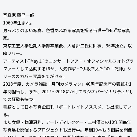
写真家 藤里一郎
1969年生まれ。
男っぷりのよい写真、色香あふれる写真を撮る当世一“Hip”な写真
家。
東京工芸大学短期大学部卒業後、大倉舜二氏に師事、96年独立。以
降フリー。
アーティスト“May J.”のコンサートツアー・オフィシャルフォトグラ
ファーとして活動するほか、人気作家・“伊坂幸太郎”の「死神」シ
リーズのカバー写真をてがける。
2018年度、カメラ雑誌「月刊カメラマン」40周年記念年の表紙を1
年間担当し、また、2017～2018にかけてラジオパーソナリティとし
ての経験も持つ。
書籍として日本写真企画刊「ポートレイトノススメ」も出版してい
る。
また女優・鎌滝恵利、アートディレクター・三村漢との10年間毎年
写真展を開催するプロジェクトも進行中。年間10本もの個展を開催