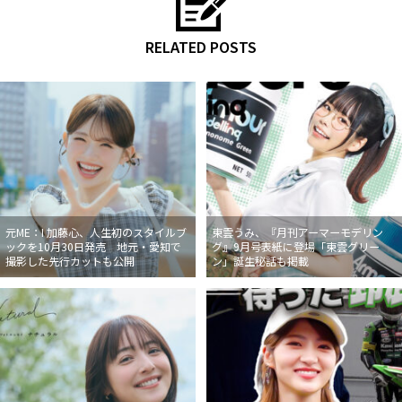
RELATED POSTS
元ME：I 加藤心、人生初のスタイルブ
東雲うみ、『月刊アーマーモデリン
ックを10月30日発売 地元・愛知で
グ』9月号表紙に登場「東雲グリー
撮影した先行カットも公開
ン」誕生秘話も掲載