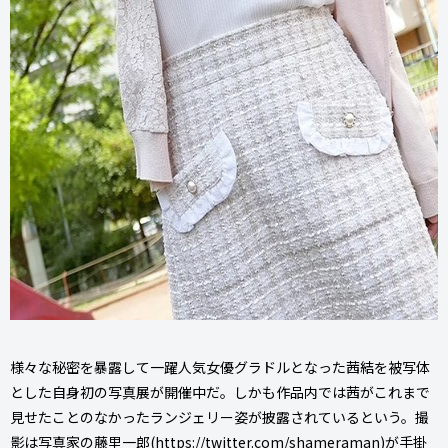
様々な秘密を暴露して一躍人気女優グラドルとなった茜結を被写体
とした自身初の写真展が開催中だ。しかも作品内では茜がこれまで
見せたことのなかったランジェリー姿が披露されているという。撮
影は写真家の藤里一郎(
https://twitter.com/shameraman
)が手掛