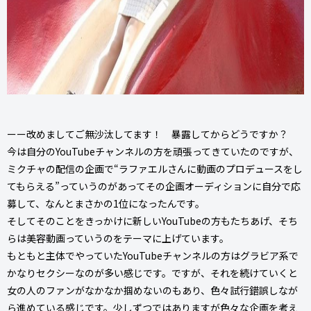
ーー改めましてご無沙汰してます！ 暴露してからどうですか？
今は自分のYouTubeチャンネルの方を頑張ってきていたのですが、
ミクチャの配信の企画で“ラファエルさんに動画のプロデュースをし
てもらえる”っていうのがあってその企画オーディションに自分で応
募して、なんとまさかの1位になったんです。
そしてそのことをきっかけに新しいYouTubeの方もたちあげ、そち
らは美容動画っていうのをテーマに上げています。
もともと主体でやっていたYouTubeチャンネルの方はグラビア系で
かなりセクシーなのが多い感じです。ですが、それを続けていくと
女の人のファンがなかなか掴めないのもあり、色々試行錯誤しなが
ら進めている感じです。少しずつではありますが色々な企画を考え