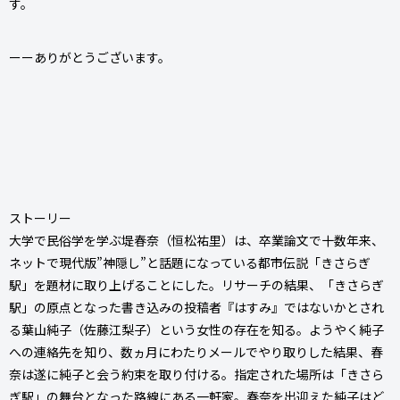
す。
ーーありがとうございます。
ストーリー
大学で民俗学を学ぶ堤春奈（恒松祐里）は、卒業論文で十数年来、
ネットで現代版”神隠し”と話題になっている都市伝説「きさらぎ
駅」を題材に取り上げることにした。リサーチの結果、「きさらぎ
駅」の原点となった書き込みの投稿者『はすみ』ではないかとされ
る葉山純子（佐藤江梨子）という女性の存在を知る。ようやく純子
への連絡先を知り、数ヵ月にわたりメールでやり取りした結果、春
奈は遂に純子と会う約束を取り付ける。指定された場所は「きさら
ぎ駅」の舞台となった路線にある一軒家。春奈を出迎えた純子はど