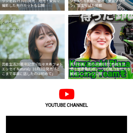
ックを10月30日発売 地元・愛知で
グ』9月号表紙に登場「東雲グリー
撮影した先行カットも公開
ン」誕生秘話も掲載
芸能生活20周年記念『佐々木希フォト
若月佑美、雨の鈴鹿8耐で熱戦を体
エッセイ Natural』10月2日発売「こ
感！世界最高峰レースの魅力を伝える
こまで率直に話したのは初めて」
観戦コンテンツ公開！！
YOUTUBE CHANNEL