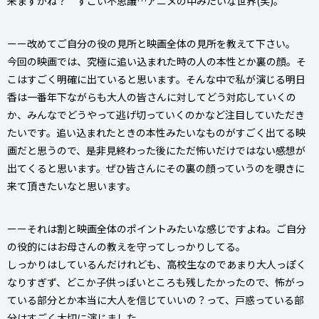
来ますかね？ すごい不思議…アニメの中みたいな世界(笑)。
ーー改めてご自分の役の見所と映画全体の見所を教えて下さい。
今回の映画では、究極に追い込まれた時の人の本性とか裏の顔。そ
こはすごく明確に出ていると思います。そんな中で私が演じる明日
香は一番年下ながらも大人の皆さんに対してどう対応していくの
か、みんなでどうやって逃げ切っていくのかなど注目していただき
たいです。追い込まれたときの本性みたいなものがすごく出てる映
画だと思うので、是非見終わった後にただ怖いだけではない感想が
出てくると思います。ぜひ皆さんにその裏の顔っていうのを覗きに
来て頂きたいなと思います。
ーーそれは割と映画全体のポイントみたいな感じですよね。ご自分
の役的にはお母さんの教えを守ってしっかりしてる。
しっかりはしているんだけれども、高校生なのであまり大人っぽく
なりすぎず、どこか子供っぽいところも残したかったので、怖がっ
ている部分とか本当に大人を信じていいの？って、戸惑っている部
分はすごく大切に演じました。