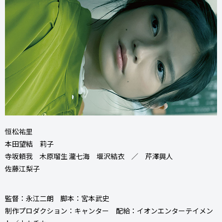
恒松祐里
本田望結 莉子
寺坂頼我 木原瑠生 瀧七海 堰沢結衣 ／ 芹澤興人
佐藤江梨子
監督：永江二朗 脚本：宮本武史
制作プロダクション：キャンター 配給：イオンエンターテイメン