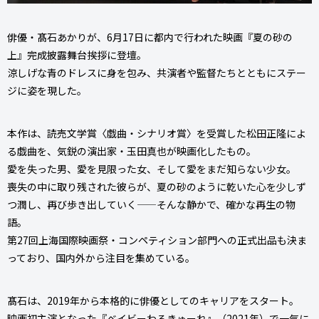
俳優・髙石あかりが、6月17日に都内で行われた映画『夏の砂の
上』完成披露舞台挨拶に登壇。
涼しげな青のドレスに身を包み、共演者や監督たちとともにステー
ジに姿を現した。
本作は、読売文学賞〈戯曲・シナリオ賞〉を受賞した松田正隆によ
る戯曲を、気鋭の演出家・玉田真也が映画化したもの。
愛を失った男、愛を見限った女、そして愛をまだ知らない少女。
喪失の中に取り残された彼らが、夏の砂のように乾いた心を少しず
つ潤し、再び歩き出していく——そんな静かで、確かな再生の物
語。
第27回上海国際映画祭・コンペティション部門への正式出品も決ま
っており、国内外から注目を集めている。
髙石は、2019年から本格的に俳優としてのキャリアをスタート。
映画初主演となった『ベイビーわるきゅーれ』（2021年）で一気に