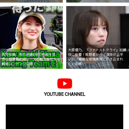
大原優乃、『ファーストクライ』妊婦
若月佑美、雨の鈴鹿8耐で熱戦を体
役に反響！視聴者から「演技が上手
感！世界最高峰レースの魅力を伝える
い」「繊細な感情表現に引き込まれ
観戦コンテンツ公開！！
た」の声
YOUTUBE CHANNEL