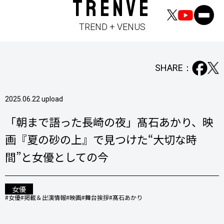
TRENVE
TREND + VENUS
SHARE：
2025.06.22 upload
「朝まで語った長崎の夜」髙石あかり、映
画『夏の砂の上』で見つけた“大切な時
間”と女優としての今
女優
#女優
#掲載＆出演情報
#映画
#舞台挨拶
#髙石あかり