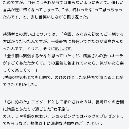
たのですが、自分にはそれが当てはまらないように思えて。優しい
言葉が逆に怖くなってしまって、“あ、終わったな”って思っちゃっ
たんです」と、少し苦笑いしながら振り返った。
共演者との思い出については、「今回、みなさん初めてご一緒する
方ばかりだったんですが、一番最初にお会いできたのが満島さんだ
ったんです」とうれしそうに話し出す。
「会う前は緊張するかなと思っていたけど、満島さんの放つオーラ
がすごくあたたかくて。その空気に包まれていたら、気づいたら楽
しくて楽しくて…」
現場の空気もとても自由で、のびのびとした気持ちで演じることが
できたと明かした。
「心に沁みた」エピソードとして紹介されたのは、長崎ロケの合間
に満島とふたりで過ごした“女子旅”。
カステラや釜飯を味わい、ショッピングではバッグをプレゼントし
てもらうなど、想像以上に濃密な時間を過ごしたという。