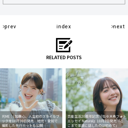
prev
index
next
RELATED POSTS
元ME：I 加藤心、人生初のスタイルブ
芸能生活20周年記念『佐々木希フォト
ックを10月30日発売 地元・愛知で
エッセイ Natural』10月2日発売「こ
撮影した先行カットも公開
こまで率直に話したのは初めて」