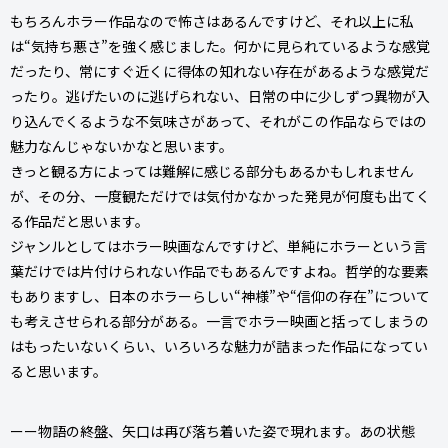
もちろんホラー作品なので怖さはあるんですけど、それ以上に私
は“気持ち悪さ”を強く感じました。何かに見られているような感覚
だったり、常にすぐ近くに得体の知れない存在があるような感覚だ
ったり。逃げたいのに逃げられない、日常の中に少しずつ異物が入
り込んでくるような不気味さがあって、それがこの作品ならではの
魅力なんじゃないかなと思います。
きっと観る方によっては難解に感じる部分もあるかもしれません
が、その分、一度観ただけでは気付かなかった発見が何度も出てく
る作品だと思います。
ジャンルとしてはホラー映画なんですけど、単純にホラーという言
葉だけでは片付けられない作品でもあるんですよね。哲学的な要素
もありますし、日本のホラーらしい“神様”や“信仰の存在”について
も考えさせられる部分がある。一言でホラー映画と括ってしまうの
はもったいないくらい、いろいろな魅力が詰まった作品になってい
ると思います。
ーー物語の終盤、矢口は再び落ち着いた姿で現れます。あの状態