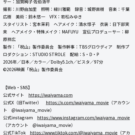
サー：加賀絢子 佐伯浩平
撮影：川野由加里 照明：緑川雅範 録音：城野直樹 音楽：千葉
広樹 美術：鈴木悠一 VFX：若松みゆき
スタイリスト：宮本茉莉 ヘアメイク：清水惇子 衣装：日下部実
来 ヘアメイク・特殊メイク：MAFUYU 宣伝プロデューサー：柳
原祥広
製作：「祝山」製作委員会 製作幹事：TBSグロウディア 制作プ
ロダクション：STUDIO STROLE 配給：S・D・P
2026年／日本／カラー／Dolby5.1ch／ビスタ／97分
©2026映画「祝山」製作委員会
【Web・SNS】
公式サイト
https://iwaiyama.com
公式X（旧Twitter）
https://x.com/iwaiyama_movie
（アカウン
ト @iwaiyama_movie）
公式instagram
https://www.instagram.com/iwaiyama_movie
（アカウント @iwaiyama_movie）
公式TikTok
https://www.tiktok.com/@iwaiyama_movie
（アカ