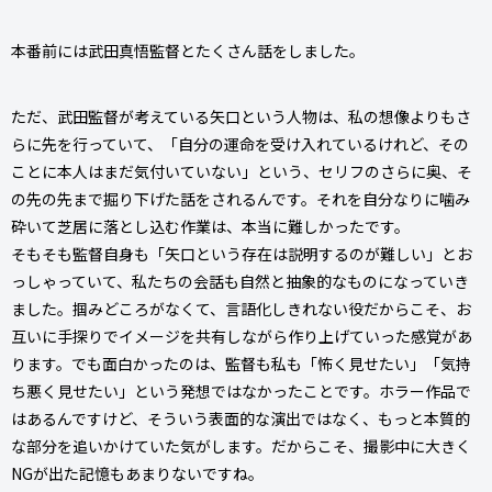
本番前には武田真悟監督とたくさん話をしました。
ただ、武田監督が考えている矢口という人物は、私の想像よりもさ
らに先を行っていて、「自分の運命を受け入れているけれど、その
ことに本人はまだ気付いていない」という、セリフのさらに奥、そ
の先の先まで掘り下げた話をされるんです。それを自分なりに噛み
砕いて芝居に落とし込む作業は、本当に難しかったです。
そもそも監督自身も「矢口という存在は説明するのが難しい」とお
っしゃっていて、私たちの会話も自然と抽象的なものになっていき
ました。掴みどころがなくて、言語化しきれない役だからこそ、お
互いに手探りでイメージを共有しながら作り上げていった感覚があ
ります。でも面白かったのは、監督も私も「怖く見せたい」「気持
ち悪く見せたい」という発想ではなかったことです。ホラー作品で
はあるんですけど、そういう表面的な演出ではなく、もっと本質的
な部分を追いかけていた気がします。だからこそ、撮影中に大きく
NGが出た記憶もあまりないですね。