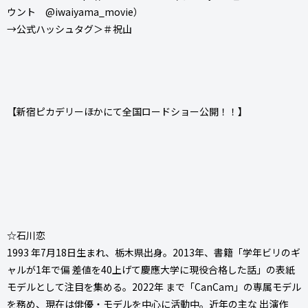
ウント @iwaiyama_movie）
→公式ハッシュタグ＞＃祝山
【新宿ピカデリーほかにて全国ロードショー公開！！】
☆石川恋
1993 年7月18日生まれ、栃木県出身。2013年、書籍「学年ビリのギ
ャルが1年で偏 差値を40上げて慶應大学に現役合格した話」の表紙
モデルとして注目を集める。2022年 まで「CanCam」の専属モデル
を務め、現在は俳優・モデルを中心に活動中。近年の主な 出演作