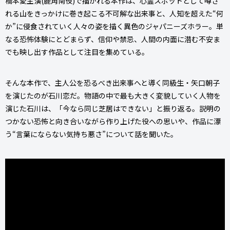
橋本愛主演(鹿角南役)で描かれる本作は、心霊スポットとして噂さ
れる山をきっかけに巻き起こる不可解な出来事と、人知を超えた“何
か”に侵食されていく人々の姿を描く異色のジャパニーズホラー。単
なる恐怖体験にとどまらず、信仰や禁忌、人間の内面に潜む不安ま
でも映し出す作品として注目を集めている。
そんな本作で、主人公を恐るべき出来事へと導く同級生・矢口朝子
を演じたのが石川恋だ。物語の中で最も大きく変貌していく人物を
演じた石川は、「今なら同じ芝居はできない」と振り返る。説明の
つかない恐怖と向き合いながら作り上げた役への思いや、作品に漂
う“言葉にならない気持ち悪さ”について話を聞いた。