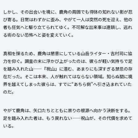
しかし、その出会いを境に、鹿角の周囲でも得体の知れない影が忍
び寄る。日常はわずかに歪み、やがて一人は突然の死を迎え、他の
者も狂気へと駆り立てられてゆく――。不可解な出来事は連鎖し、逃れ
る術のない恐怖へと姿を変えていく。
真相を探るため、鹿角は懇意にしている山岳ライター・吉村司に協
力を仰ぐ。調査の末に浮かび上がったのは、彼らが軽い気持ちで足
を踏み入れた山——『祝山』に潜む、あまりにも深すぎる禁忌の存
在だった。そこは本来、人が触れてはならない領域。知らぬ間に境
界を越えてしまった彼らは、すでに“あちら側”へ引き込まれていた
のだ。
やがて鹿角は、矢口たちとともに祟りの根源へ向かう決断をする。
足を踏み入れた者は、もう戻れない——祝山が、その代償を求めて
いる。