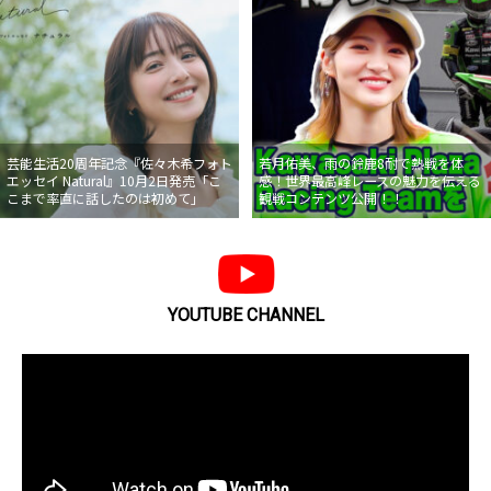
芸能生活20周年記念『佐々木希フォト
若月佑美、雨の鈴鹿8耐で熱戦を体
エッセイ Natural』10月2日発売「こ
感！世界最高峰レースの魅力を伝える
こまで率直に話したのは初めて」
観戦コンテンツ公開！！
YOUTUBE CHANNEL