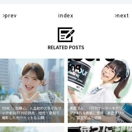
prev
index
next
RELATED POSTS
元ME：I 加藤心、人生初のスタイルブ
東雲うみ、『月刊アーマーモデリン
ックを10月30日発売 地元・愛知で
グ』9月号表紙に登場「東雲グリー
撮影した先行カットも公開
ン」誕生秘話も掲載