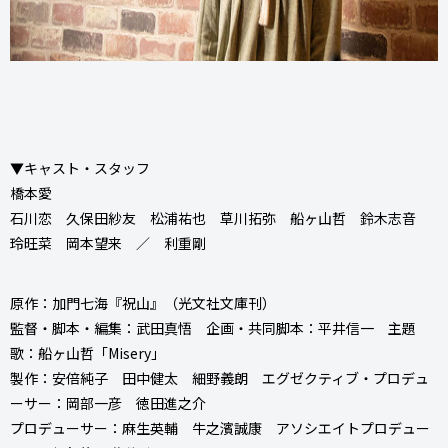
▼キャスト・スタッフ
橋本愛
石川恋 久保田紗友 松浦祐也 草川拓弥 船ヶ山哲 鈴木志音
玲旺菜 岡本望来 ／ 利重剛
原作：加門七海『祝山』（光文社文庫刊）
監督・脚本・編集：武田真悟 企画・共同脚本：平井信一 主題
歌：船ヶ山哲「Misery」
製作：安倍純子 田中健太 細野義朗 エグゼクティブ・プロデュ
ーサー：岡部一彦 徳田進之介
プロデューサー：麻生英輔 牛之濱誠康 アソシエイトプロデュー