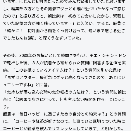
います。ほとんど初対面だったのでみんな緊張していたと思います
し、編集部の方ともその撮影でグッと距離が近づいたかなって感じ
たので」と振り返ると、朝比奈は「初めてお会いしたから、緊張し
ていた記憶の方が強く残っています…」と苦笑い。すると、飯豊は
「確かに！ 初対面から顔をくっ付け合って、匂いまで感じる近さ
でしたもんね(笑)」と深くうなずいていた。
その後、30周年のお祝いとして鏡開きを行い、モエ・シャン・ドン
で乾杯した後、３人が読者から寄せられた質問に回答する企画を実
施。「この冬狙っているアイテムは？」という質問を引いた泉は
「まずはアウター。最近急にグッと寒くなってきたので。あとはジ
ュエリーですね」と回答。
「気持ちが落ち込んだ時の気分転換の方法は？」という質問に朝比
奈は「公園まで歩きに行って、何も考えない時間を作る」とにっこ
り。
飯豊は「毎日ハッピーに過ごすための自分との約束は？」との質問
に、「コーヒーや紅茶が好きなので、仕事でひと区切りついた時に
コーヒーとか紅茶を飲んでリフレッシュしています」と明かした。