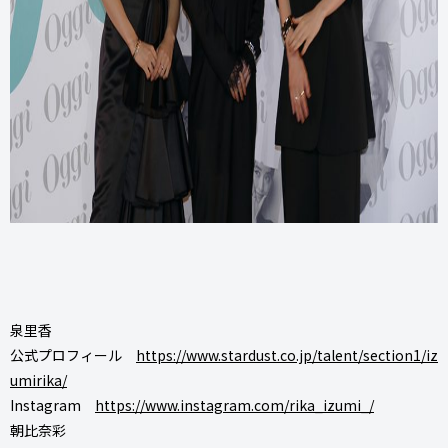
泉里香
公式プロフィール
https://www.stardust.co.jp/talent/section1/iz
umirika/
Instagram
https://www.instagram.com/rika_izumi_/
朝比奈彩