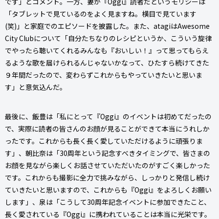
です」とコメント。一方、妻が『Oggi』読者だというモリシーは
「タブレットで見ているのをよく見ますね。横目で見ています
(笑)」と家庭でのエピソードを披露した。また、atagiはAwesome
City Clubについて「自分たちなりのレシピというか、こういう旋律
でやったら聴いてくれるみんなも『おいしい！』って思ってもらえ
るような歌を届けられるんじゃないかなって、ひたすら続けてきた
９年間だったので、変わらずこれからもやっていきたいと思いま
す」と意気込んだ。
最後に、飯豊は「私にとって『Oggi』のイベントは初めてだったの
で、実際に読者の皆さんのお顔が見ることができて本当にうれしか
ったです。これからも長く長く愛していただけるように頑張りま
す」、朝比奈は「30周年という記念すべきタイミングで、皆さまの
お顔を見ながら楽しくお話させていただいたのがすごく楽しかった
です。これからも撮影に全力で挑みながら、しっかりと発信し続け
ていきたいと思いますので、これからも『Oggi』をよろしくお願い
します」、泉は「こうして30周年記念イベントに参加できたこと、
長く愛されている『Oggi』に携われていることは本当に光栄です。