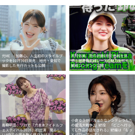
元ME：I 加藤心、人生初のスタイルブ
若月佑美、雨の鈴鹿8耐で熱戦を体
ックを10月30日発売 地元・愛知で
感！世界最高峰レースの魅力を伝える
撮影した先行カットも公開
観戦コンテンツ公開！！
小倉ゆうか『浅はかなシンデレラたち
高柳明音、ソロで「六本木アイドルフ
の婚活大戦争2』続投 「どこへ行っ
ェスティバル2026」初出演 夏らし
ても作品の話をされる」続編は「もっ
い4曲で会場を熱く盛り上げる
とパワーアップ！」