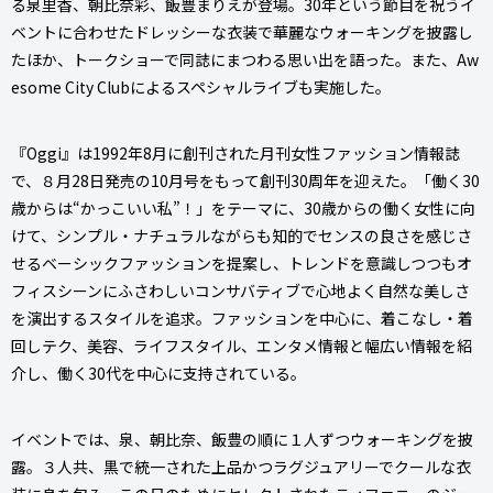
る泉里香、朝比奈彩、飯豊まりえが登場。30年という節目を祝うイ
ベントに合わせたドレッシーな衣装で華麗なウォーキングを披露し
たほか、トークショーで同誌にまつわる思い出を語った。また、Aw
esome City Clubによるスペシャルライブも実施した。
『Oggi』は1992年8月に創刊された月刊女性ファッション情報誌
で、８月28日発売の10月号をもって創刊30周年を迎えた。「働く30
歳からは“かっこいい私”！」をテーマに、30歳からの働く女性に向
けて、シンプル・ナチュラルながらも知的でセンスの良さを感じさ
せるベーシックファッションを提案し、トレンドを意識しつつもオ
フィスシーンにふさわしいコンサバティブで心地よく自然な美しさ
を演出するスタイルを追求。ファッションを中心に、着こなし・着
回しテク、美容、ライフスタイル、エンタメ情報と幅広い情報を紹
介し、働く30代を中心に支持されている。
イベントでは、泉、朝比奈、飯豊の順に１人ずつウォーキングを披
露。３人共、黒で統一された上品かつラグジュアリーでクールな衣