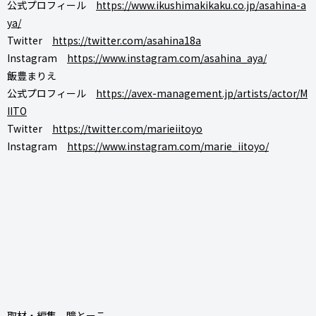
公式プロフィール
https://www.ikushimakikaku.co.jp/asahina-a
ya/
Twitter
https://twitter.com/asahina18a
Instagram
https://www.instagram.com/asahina_aya/
飯豊まりえ
公式プロフィール
https://avex-management.jp/artists/actor/M
IITO
Twitter
https://twitter.com/marieiitoyo
Instagram
https://www.instagram.com/marie_iitoyo/
取材・編集 瞳とーこ