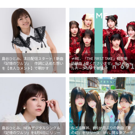
島谷ひとみ、本日配信スタート！新曲
≠ME、「THE FIRST TAKE」初登場
『記憶のワルツ』 作詞に込めた想い
話題曲「愛くださいませ」をスペシャ
を【本人コメント】で明かす
ルバージョンで披露
島谷ひとみ、NEWデジタルシングル
ねぎ塩豚丼、約8か月ぶりの新曲「夏
『記憶のワルツ』を8月6日にリリー
の幻」をリリース MV公開＆新アーテ