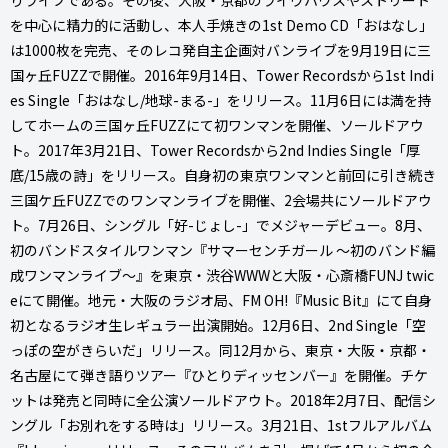
を中心に精力的に活動し、本人手焼きの1st Demo CD「おはなし」
は1000枚を完売、そのレコ発自主企画対バンライブを9月19日に三
国ヶ丘FUZZで開催。2016年9月14日、Tower Recordsから1st Indi
es Single「おはなし/地球-まる-」をリリース。11月6日には満を持
してホームの三国ヶ丘FUZZにて初ワンマンを開催、ソールドアウ
ト。2017年3月21日、Tower Recordsから2nd Indies Single「厚
底/15歳の詩」をリリース。自身初の東京ワンマンと前回に引き続き
三国ケ丘FUZZでのワンマンライブを開催、2会場共にソールドアウ
ト。7月26日、シングル「好-じょし-」でメジャーデビュー。8月、
初のバンドスタイルワンマン『サマーセンチガール ～初のバンド編
成ワンマンライブ～』を東京・渋谷WWWと大阪・心斎橋FUNJ twic
eにて開催。地元・大阪のラジオ局、FM OH!『Music Bit』にて自身
初となるラジオ生レギュラー出演開始。12月6日、2nd Single「空
っぽの空がきらいだ」リリース。同12月から、東京・大阪・京都・
名古屋にて弾き語りツアー『ひとりディッセンバー』を開催。チケ
ットは発売と同時に全公演ソールドアウト。2018年2月7日、配信シ
ングル「お別れをする時は」リリース。3月21日、1stフルアルバム