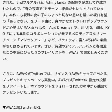
された、2ndフルアルバム『shiny land』の配信を記念して作成さ
れたもので、“春の夜道で”をテーマに楽曲がセレクトされていま
す。本作にも収録の女の子のちょっと切ない思いを描いた坂口有望
の「あっけない」をリード曲に、爽やかなエレクトロポップサウン
ドが心地よいMAX & Fellyの「Acid Dreams」や、STUTS、BIM、RY
O-Zによる異例のコラボレーションが奏でるメロディアスなサマー
チューン「マジックアワー」など、バラエティに富んだ洋邦の楽曲
がちりばめられています。ぜひ、待望の2ndフルアルバムと春間近
なこの季節にぴったりのプレイリストを「AWA」でお楽しみくださ
い。
さらに、AWA公式Twitterでは、サイン入りAWAキャップが当たる
プレゼントキャンペーンも実施中。AWA公式Twitterの指定の投稿
をリツイートし、本アカウントをフォローされた方の中から抽選で
プレゼントいたします。
▼AWA公式Twitter URL