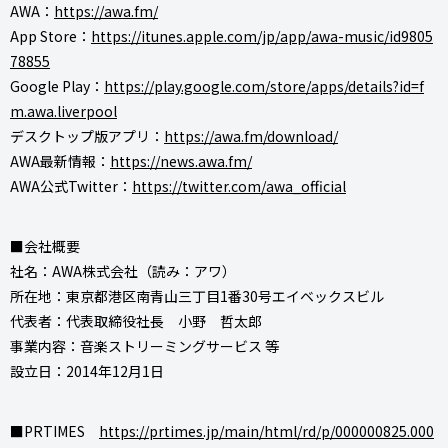
AWA：
https://awa.fm/
App Store：
https://itunes.apple.com/jp/app/awa-music/id9805
78855
Google Play：
https://play.google.com/store/apps/details?id=f
m.awa.liverpool
デスクトップ版アプリ：
https://awa.fm/download/
AWA最新情報：
https://news.awa.fm/
AWA公式Twitter：
https://twitter.com/awa_official
■会社概要
社名：AWA株式会社（読み：アワ）
所在地：東京都港区南青山三丁目1番30号エイベックスビル
代表者：代表取締役社長 小野 哲太郎
事業内容：音楽ストリーミングサービス 等
設立日：2014年12月1日
■PRTIMES
https://prtimes.jp/main/html/rd/p/000000825.000