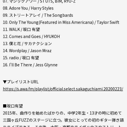
07. マジックアワー / STUTS, BIM, RYO-Z
08. Adore You / Harry Styles
09. ストリートアレイ / The Songbards
10. Only The Young(Featured in Miss Americana) / Taylor Swift
11. WALK / 坂口 有望
12. Comes and Goes / HYUKOH
13. 僕と花 / サカナクション
14. Wordplay / Jason Mraz
15. radio / 坂口 有望
16. I’ll Be There / Jess Glynne
▼プレイリストURL
https://s.awa.fm/playlist/official.select.sakaguchiami.20200223/
■坂口有望
2015年、曲作りを始めたばかりの、中学2年生・13才の時に初めて
三国ヶ丘FUZZのステージに立つ。彼女にとっての初のギター弾き語
りライブである。その後、大阪・京都のライヴハウスやストリート