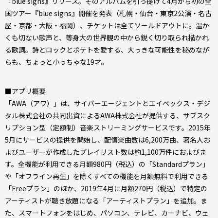
『blue signs』リリース。そのアルバムを引っ提げて4月から初の全
国ツアー『blue signs』開催を発表（札幌・仙台・東京2公演・名古
屋・京都・大阪・福岡）、チケットは全てソールドアウトに。温か
くも切ない歌声と、等身大の世界観の中から鋭く切り取られ描かれ
る歌詞。詩とロックとポテトを愛する、大っきな可能性を秘めなが
らも、ちょっと小っちゃな19才。
■アプリ概要
「AWA（アワ）」は、サイバーエージェントとエイベックス・デジ
タル株式会社の共同出資によるAWA株式会社が提供する、サブスク
リプション型（定額制）音楽ストリーミングサービスです。2015年
5月にサービスの提供を開始し、配信楽曲数は6,200万曲、著名人お
よびユーザーが作成したプレイリスト数は約1,100万件におよびま
す。全機能が利用できる月額980円（税込）の「Standardプラン」
や「オフライン再生」を除くすべての機能を月額無料で利用できる
「Freeプラン」のほか、2019年4月に月額270円（税込）で特定の
アーティストが聴き放題になる「アーティストプラン」を追加。ま
た、スマートフォンをはじめ、パソコン、テレビ、カーナビ、ウェ