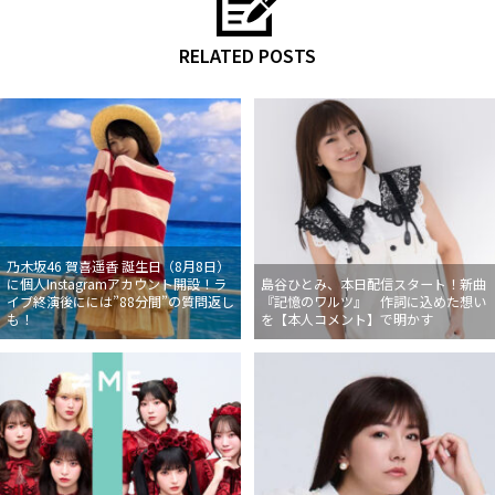
RELATED POSTS
乃木坂46 賀喜遥香 誕生日（8月8日）
に個人Instagramアカウント開設！ラ
島谷ひとみ、本日配信スタート！新曲
イブ終演後にには”88分間”の質問返し
『記憶のワルツ』 作詞に込めた想い
も！
を【本人コメント】で明かす