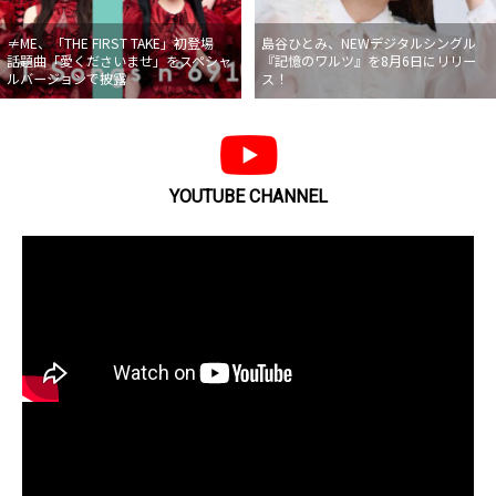
≠ME、「THE FIRST TAKE」初登場
島谷ひとみ、NEWデジタルシングル
話題曲「愛くださいませ」をスペシャ
『記憶のワルツ』を8月6日にリリー
ルバージョンで披露
ス！
YOUTUBE CHANNEL