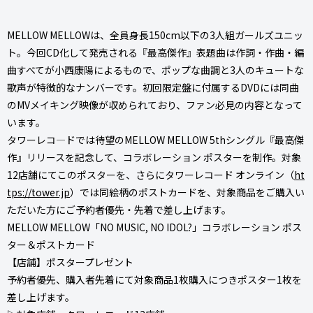
MELLOW MELLOWは、全員身長150cm以下の3人組ガールズユニッ
ト。今回CD化して発売される『最高傑作』表題曲は作詞・作曲・編
曲すべてが小西康陽によるもので、ポップな曲調と3人のキュートな
歌声が特徴的なナンバーです。初回限定盤に付属するDVDには同曲
のMVメイキング映像が収められており、ファン必見の内容となって
います。
タワーレコ―ドでは待望のMELLOW MELLOW 5thシングル『最高傑
作』リリースを記念して、コラボレーション ポスターを制作。対象
12店舗にてこのポスターを、さらにタワーレコード オンライン（
ht
tps://tower.jp
）では同絵柄のポストカードを、対象商品をご購入い
ただいた方にご予約者優先・先着で差し上げます。
MELLOW MELLOW「NO MUSIC, NO IDOL?」コラボレーション ポス
ター＆ポストカード
【店舗】ポスタープレゼント
予約者優先、購入者先着にて対象商品1枚購入につきポスター1枚を
差し上げます。