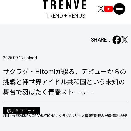
TRENVE
TREND + VENUS
SHARE：
2025.09.17 upload
サクラグ・Hitomiが綴る、デビューからの
挑戦と絆――世界アイドル共和国という未知の
舞台で羽ばたく青春ストーリー
歌手＆ユニット
#Hitomi
#SAKURA GRADUATION
#サクラグ
#リリース情報
#掲載＆出演情報
#配信