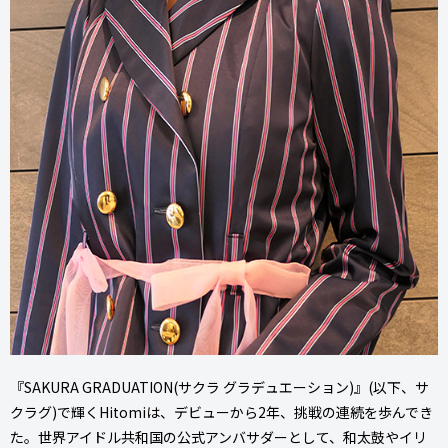
『SAKURA GRADUATION(サクラ グラデュエーション)』(以下、サ
クラグ)で輝くHitomiは、デビューから2年、挑戦の連続を歩んでき
た。世界アイドル共和国の公式アンバサダーとして、和太鼓やイリ