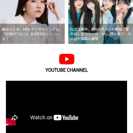
島谷ひとみ、NEWデジタルシングル
ねぎ塩豚丼、約8か月ぶりの新曲「夏
『記憶のワルツ』を8月6日にリリー
の幻」をリリース MV公開＆新アーテ
ス！
ィスト写真も解禁
YOUTUBE CHANNEL