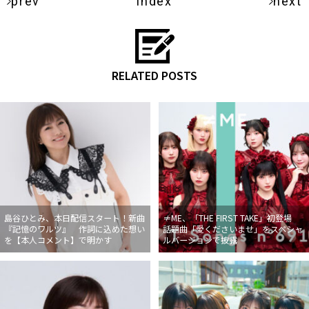
prev
index
next
RELATED POSTS
島谷ひとみ、本日配信スタート！新曲
≠ME、「THE FIRST TAKE」初登場
『記憶のワルツ』 作詞に込めた想い
話題曲「愛くださいませ」をスペシャ
を【本人コメント】で明かす
ルバージョンで披露