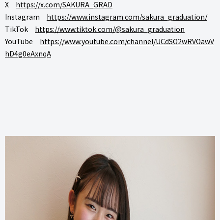
X
https://x.com/SAKURA_GRAD
Instagram
https://www.instagram.com/sakura_graduation/
TikTok
https://www.tiktok.com/@sakura_graduation
YouTube
https://www.youtube.com/channel/UCdSO2wRVOawV
hD4g0eAxnqA