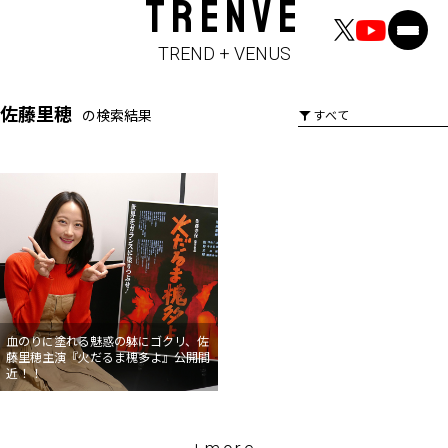
TRENVE
TREND + VENUS
佐藤里穂
の検索結果
血のりに塗れる魅惑の躰にゴクリ、佐
藤里穂主演『火だるま槐多よ』公開間
近！！