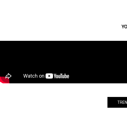
ラストアイドルの中村守里、元 AKB48
の岩田華怜ら出演！オンライン朗読劇
を開催！！
YO
TREN