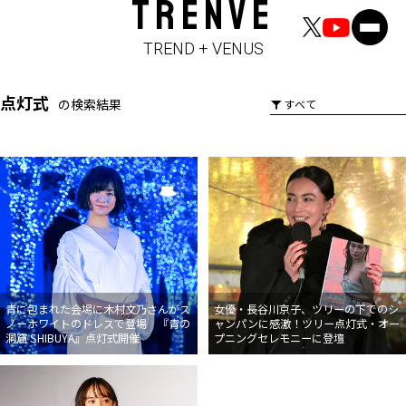
TRENVE
TREND + VENUS
点灯式
の検索結果
青に包まれた会場に木村文乃さんがス
女優・長谷川京子、ツリーの下でのシ
ノーホワイトのドレスで登場 『青の
ャンパンに感激！ツリー点灯式・オー
洞窟 SHIBUYA』点灯式開催
プニングセレモニーに登壇