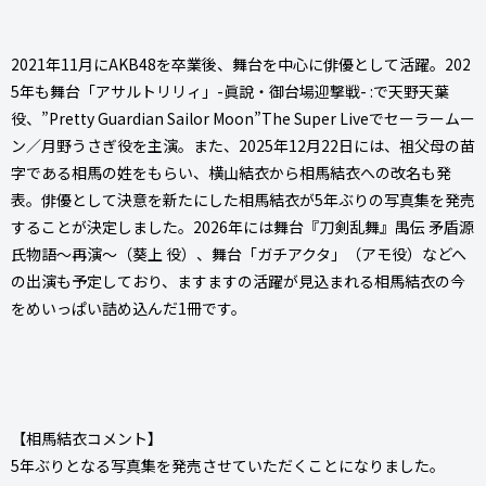
2021年11⽉にAKB48を卒業後、舞台を中⼼に俳優として活躍。202
5年も舞台「アサルトリリィ」-眞說・御台場迎撃戦- :で天野天葉
役、”Pretty Guardian Sailor Moon”The Super Liveでセーラームー
ン／⽉野うさぎ役を主演。また、2025年12⽉22⽇には、祖⽗⺟の苗
字である相⾺の姓をもらい、横⼭結⾐から相⾺結⾐への改名も発
表。俳優として決意を新たにした相⾺結⾐が5年ぶりの写真集を発売
することが決定しました。2026年には舞台『⼑剣乱舞』禺伝 ⽭盾源
⽒物語〜再演〜（葵上 役）、舞台「ガチアクタ」（アモ役）などへ
の出演も予定しており、ますますの活躍が⾒込まれる相⾺結⾐の今
をめいっぱい詰め込んだ1冊です。
【相⾺結⾐コメント】
5年ぶりとなる写真集を発売させていただくことになりました。