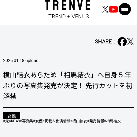
TRENVE
TREND + VENUS
SHARE：
2026.01.18 upload
横⼭結⾐あらため「相⾺結⾐」へ⾃⾝５年
ぶりの写真集発売が決定！ 先⾏カットを初
解禁
女優
#元AKB48
#写真集
#女優
#掲載＆出演情報
#横⼭結⾐
#発売情報
#相⾺結⾐