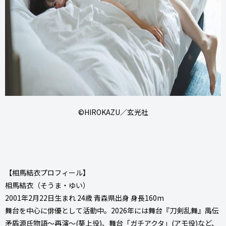
©HIROKAZU／⽞光社
【相⾺結⾐プロフィール】
相⾺結⾐（そうま・ゆい）
2001年2⽉22⽇⽣まれ 24歳 ⻘森県出⾝ ⾝⻑160m
舞台を中⼼に俳優として活動中。2026年には舞台『⼑剣乱舞』禺伝
⽭盾源⽒物語〜再演〜(葵上役)、舞台「ガチアクタ」(アモ役)など、