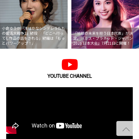
小倉ゆうか『浅はかなシンデレラたち
の婚活大戦争2』続投 「どこへ行っ
「地球の未来を担う日本代表」が決
ても作品の話をされる」続編は「もっ
定。『ミス・プラネット・ジャパン
とパワーアップ！」
2026 日本大会』7月21日に開催！
YOUTUBE CHANNEL