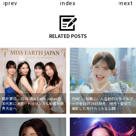
prev
index
next
RELATED POSTS
櫻井夢羽、2026 Miss Earth Japan日
元ME：I 加藤心、人生初のスタイルブ
本代表に決定 トリリンガル秘書が世
ックを10月30日発売 地元・愛知で
界大会へ
撮影した先行カットも公開