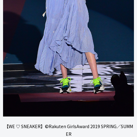
【WE ♡ SNEAKER】©Rakuten GirlsAward 2019 SPRING／SUMM
ER