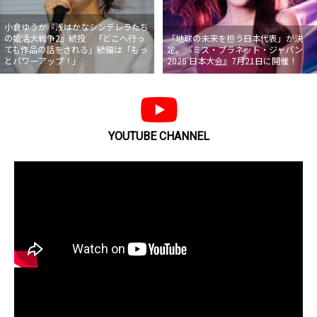
小倉ゆうか『浅はかなシンデレラたち
の婚活大戦争2』続投 「どこへ行っ
「地球の未来を担う日本代表」が決
ても作品の話をされる」続編は「もっ
定。『ミス・プラネット・ジャパン
とパワーアップ！」
2026 日本大会』7月21日に開催！
YOUTUBE CHANNEL