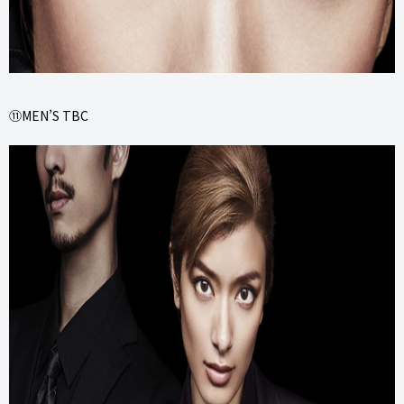
⑪MEN’S TBC