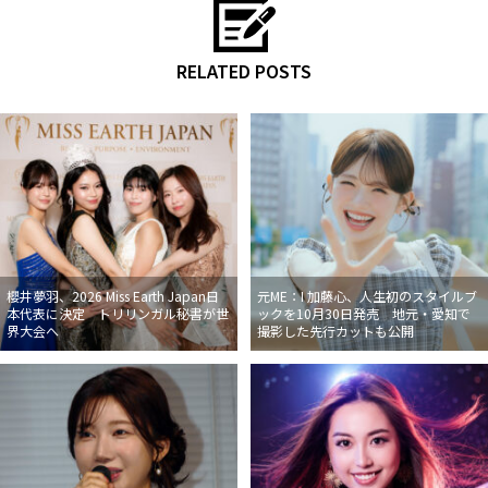
RELATED POSTS
櫻井夢羽、2026 Miss Earth Japan日
元ME：I 加藤心、人生初のスタイルブ
本代表に決定 トリリンガル秘書が世
ックを10月30日発売 地元・愛知で
界大会へ
撮影した先行カットも公開