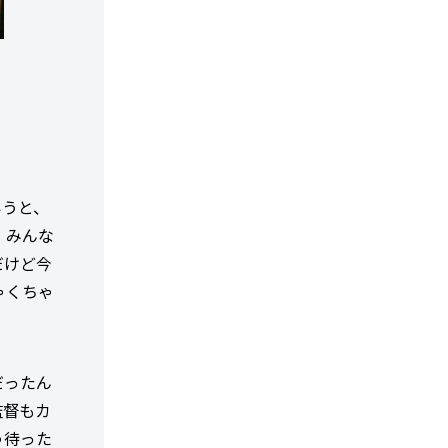
いうと、
、みんな
だけど今
ゃくちゃ
だったん
監督もカ
う待った