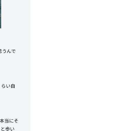
思うんで
くらい自
本当にそ
っと歩い